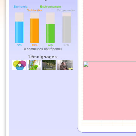
ensemble Ã lâ€™action !
lire les
news .../..
Economie
Environnement
Solidarités
Citoyennetés
70%
80%
62%
87%
0 communes ont répondu